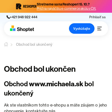
Stretneme sa na Reshoperi 15. 10.?
Príď na najväčšiu e-commerce akciu v ČR.
+421 948 922 444
Prihlásiť sa
Vyskúšajte
Obchod bol ukončený
Obchod bol ukončen
Obchod
www.michaela.sk
bol
ukončený
Ak ste vlastníkom tohto e-shopu a máte záujem o jeho
obnovenie, kontaktujte nás.