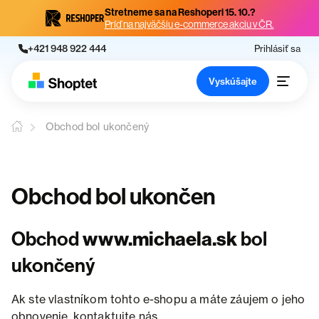
Stretneme sa na Reshoperi 15. 10.?
Príď na najväčšiu e-commerce akciu v ČR.
+421 948 922 444
Prihlásiť sa
Vyskúšajte
Obchod bol ukončený
Obchod bol ukončen
Obchod
www.michaela.sk
bol
ukončený
Ak ste vlastníkom tohto e-shopu a máte záujem o jeho
obnovenie, kontaktujte nás.