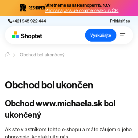
Stretneme sa na Reshoperi 15. 10.?
Príď na najväčšiu e-commerce akciu v ČR.
+421 948 922 444
Prihlásiť sa
Vyskúšajte
Obchod bol ukončený
Obchod bol ukončen
Obchod
www.michaela.sk
bol
ukončený
Ak ste vlastníkom tohto e-shopu a máte záujem o jeho
obnovenie, kontaktujte nás.