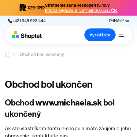
Stretneme sa na Reshoperi 15. 10.?
Príď na najväčšiu e-commerce akciu v ČR.
+421 948 922 444
Prihlásiť sa
Vyskúšajte
Obchod bol ukončený
Obchod bol ukončen
Obchod
www.michaela.sk
bol
ukončený
Ak ste vlastníkom tohto e-shopu a máte záujem o jeho
obnovenie, kontaktujte nás.