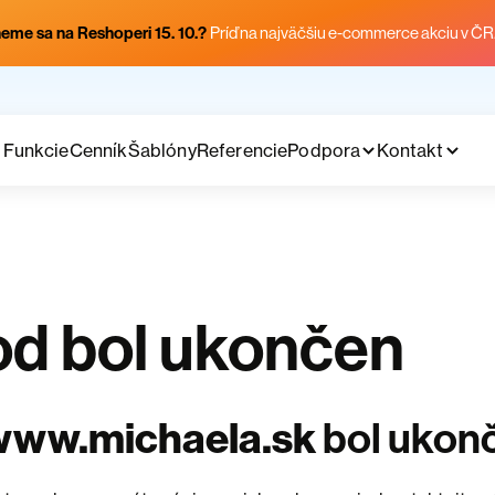
eme sa na Reshoperi 15. 10.?
Príď na najväčšiu e-commerce akciu v ČR
Funkcie
Cenník
Šablóny
Referencie
Podpora
Kontakt
d bol ukončen
www.michaela.sk
bol ukon