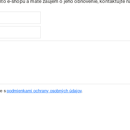
hto e-shopu a máte záujem o jeho obnovenie, kontaktujte n
te s
podmienkami ochrany osobných údajov
.