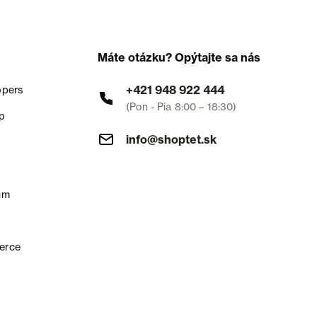
Máte otázku? Opýtajte sa nás
+421 948 922 444
opers
(Pon - Pia 8:00 – 18:30)
p
info@shoptet.sk
um
erce