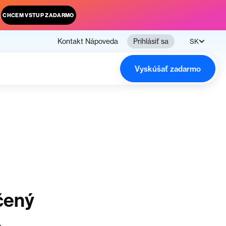
.
CHCEM VSTUP ZADARMO
Kontakt
Nápoveda
Prihlásiť sa
SK
Vyskúšať zadarmo
čený