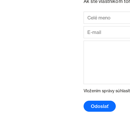
Ak ste vlastníkom to
Vložením správy súhlasí
Odoslať