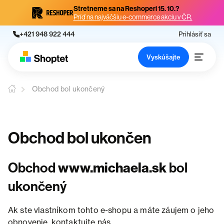
Stretneme sa na Reshoperi 15. 10.?
Príď na najväčšiu e-commerce akciu v ČR.
+421 948 922 444
Prihlásiť sa
Vyskúšajte
Obchod bol ukončený
Obchod bol ukončen
Obchod
www.michaela.sk
bol
ukončený
Ak ste vlastníkom tohto e-shopu a máte záujem o jeho
obnovenie, kontaktujte nás.