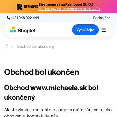
Stretneme sa na Reshoperi 15. 10.?
Príď na najväčšiu e-commerce akciu v ČR.
+421 948 922 444
Prihlásiť sa
Vyskúšajte
Obchod bol ukončený
Obchod bol ukončen
Obchod
www.michaela.sk
bol
ukončený
Ak ste vlastníkom tohto e-shopu a máte záujem o jeho
obnovenie, kontaktujte nás.