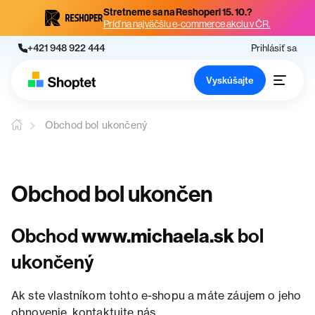
Stretneme sa na Reshoperi 15. 10.?
Príď na najväčšiu e-commerce akciu v ČR.
+421 948 922 444
Prihlásiť sa
Vyskúšajte
Obchod bol ukončený
Obchod bol ukončen
Obchod
www.michaela.sk
bol
ukončený
Ak ste vlastníkom tohto e-shopu a máte záujem o jeho
obnovenie, kontaktujte nás.