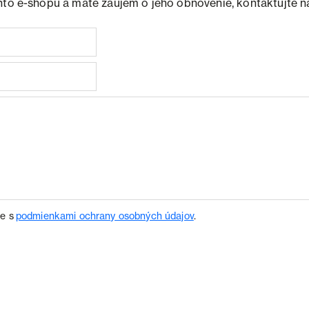
hto e-shopu a máte záujem o jeho obnovenie, kontaktujte n
te s
podmienkami ochrany osobných údajov
.