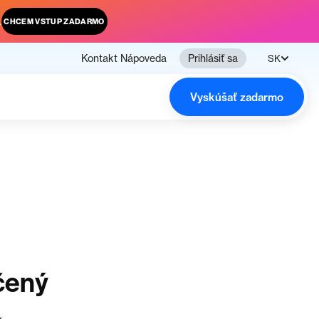
.
CHCEM VSTUP ZADARMO
Kontakt
Nápoveda
Prihlásiť sa
SK
Vyskúšať zadarmo
čený