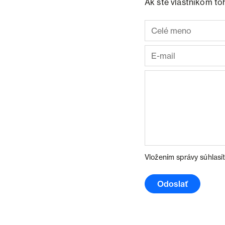
Ak ste vlastníkom to
Vložením správy súhlasí
Odoslať