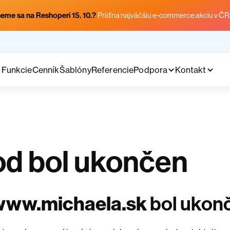
eme sa na Reshoperi 15. 10.?
Príď na najväčšiu e-commerce akciu v ČR
Funkcie
Cenník
Šablóny
Referencie
Podpora
Kontakt
d bol ukončen
www.michaela.sk
bol ukon