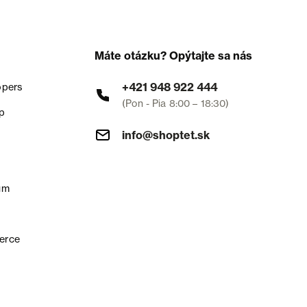
Máte otázku? Opýtajte sa nás
+421 948 922 444
opers
(Pon - Pia 8:00 – 18:30)
p
info@shoptet.sk
um
erce