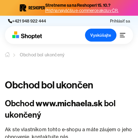
Stretneme sa na Reshoperi 15. 10.?
Príď na najväčšiu e-commerce akciu v ČR.
+421 948 922 444
Prihlásiť sa
Vyskúšajte
Obchod bol ukončený
Obchod bol ukončen
Obchod
www.michaela.sk
bol
ukončený
Ak ste vlastníkom tohto e-shopu a máte záujem o jeho
obnovenie, kontaktujte nás.