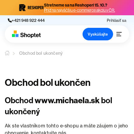
Stretneme sa na Reshoperi 15. 10.?
Príď na najväčšiu e-commerce akciu v ČR.
+421 948 922 444
Prihlásiť sa
Vyskúšajte
Obchod bol ukončený
Obchod bol ukončen
Obchod
www.michaela.sk
bol
ukončený
Ak ste vlastníkom tohto e-shopu a máte záujem o jeho
obnovenie, kontaktujte nás.