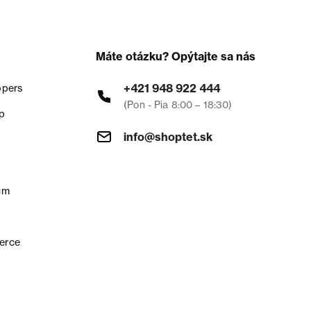
Máte otázku? Opýtajte sa nás
+421 948 922 444
opers
(Pon - Pia 8:00 – 18:30)
p
info@shoptet.sk
um
erce