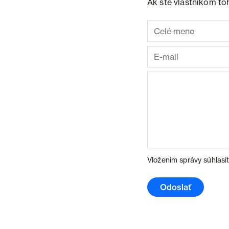
Ak ste vlastníkom to
Vložením správy súhlasí
Odoslať