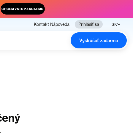
.
CHCEM VSTUP ZADARMO
Kontakt
Nápoveda
Prihlásiť sa
SK
Vyskúšať zadarmo
čený