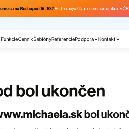
eme sa na Reshoperi 15. 10.?
Príď na najväčšiu e-commerce akciu v ČR
Funkcie
Cenník
Šablóny
Referencie
Podpora
Kontakt
d bol ukončen
www.michaela.sk
bol ukon