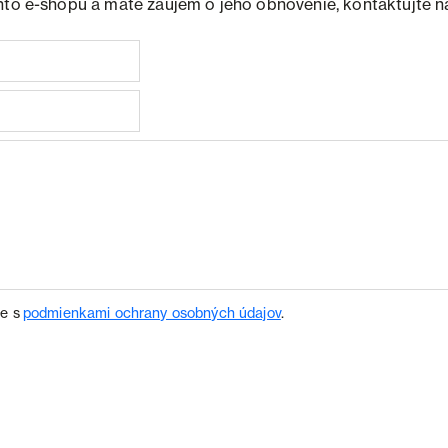
hto e-shopu a máte záujem o jeho obnovenie, kontaktujte n
te s
podmienkami ochrany osobných údajov
.