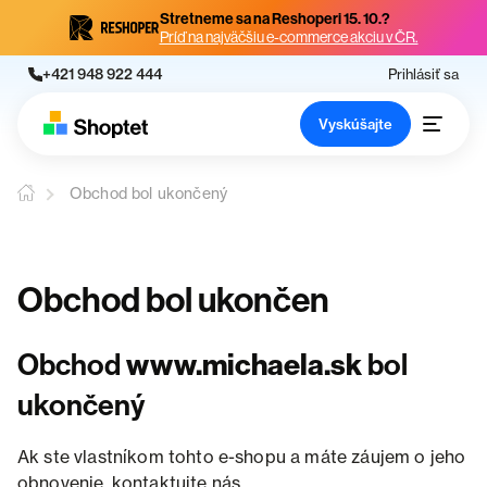
Stretneme sa na Reshoperi 15. 10.?
Príď na najväčšiu e-commerce akciu v ČR.
+421 948 922 444
Prihlásiť sa
Vyskúšajte
Obchod bol ukončený
Obchod bol ukončen
Obchod
www.michaela.sk
bol
ukončený
Ak ste vlastníkom tohto e-shopu a máte záujem o jeho
obnovenie, kontaktujte nás.