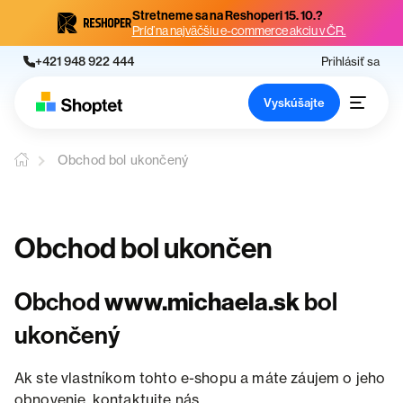
Stretneme sa na Reshoperi 15. 10.?
Príď na najväčšiu e-commerce akciu v ČR.
+421 948 922 444
Prihlásiť sa
Vyskúšajte
Obchod bol ukončený
Obchod bol ukončen
Obchod
www.michaela.sk
bol
ukončený
Ak ste vlastníkom tohto e-shopu a máte záujem o jeho
obnovenie, kontaktujte nás.