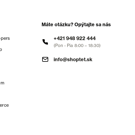
Máte otázku? Opýtajte sa nás
+421 948 922 444
opers
(Pon - Pia 8:00 – 18:30)
p
info@shoptet.sk
um
erce