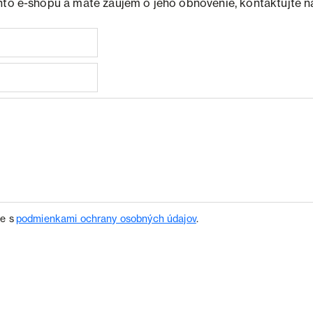
hto e-shopu a máte záujem o jeho obnovenie, kontaktujte n
te s
podmienkami ochrany osobných údajov
.