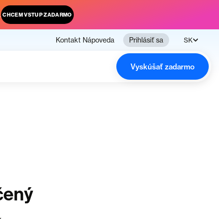
.
CHCEM VSTUP ZADARMO
Kontakt
Nápoveda
Prihlásiť sa
SK
Vyskúšať zadarmo
čený