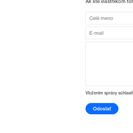
Ak ste vlastníkom to
Vložením správy súhlasí
Odoslať