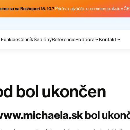
eme sa na Reshoperi 15. 10.?
Príď na najväčšiu e-commerce akciu v ČR
Funkcie
Cenník
Šablóny
Referencie
Podpora
Kontakt
d bol ukončen
www.michaela.sk
bol ukon