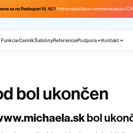
eme sa na Reshoperi 15. 10.?
Príď na najväčšiu e-commerce akciu v ČR
Funkcie
Cenník
Šablóny
Referencie
Podpora
Kontakt
d bol ukončen
www.michaela.sk
bol ukon