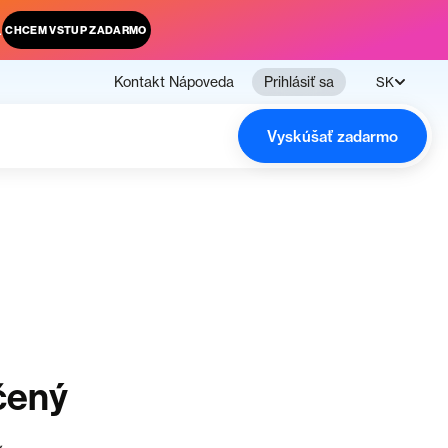
.
CHCEM VSTUP ZADARMO
Kontakt
Nápoveda
Prihlásiť sa
SK
Vyskúšať zadarmo
čený