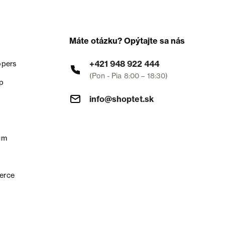
Máte otázku? Opýtajte sa nás
+421 948 922 444
opers
(Pon - Pia 8:00 – 18:30)
p
info@shoptet.sk
um
erce