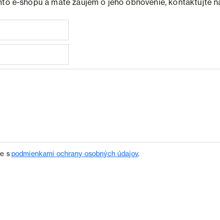
hto e-shopu a máte záujem o jeho obnovenie, kontaktujte n
te s
podmienkami ochrany osobných údajov
.