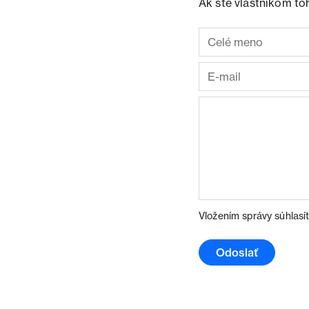
Ak ste vlastníkom to
Vložením správy súhlasí
Odoslať