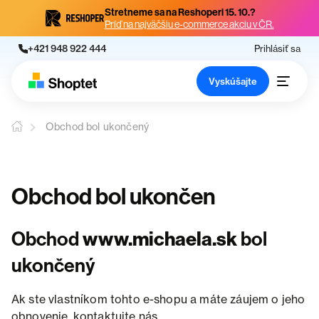
Stretneme sa na Reshoperi 15. 10.?
Príď na najväčšiu e-commerce akciu v ČR.
+421 948 922 444
Prihlásiť sa
Vyskúšajte
Obchod bol ukončený
Obchod bol ukončen
Obchod
www.michaela.sk
bol
ukončený
Ak ste vlastníkom tohto e-shopu a máte záujem o jeho
obnovenie, kontaktujte nás.