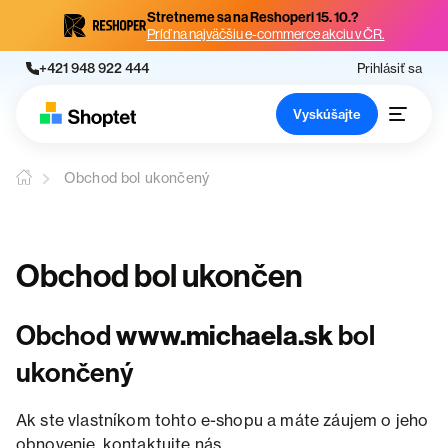
Stretneme sa na Reshoperi 15. 10.?
Príď na najväčšiu e-commerce akciu v ČR.
+421 948 922 444
Prihlásiť sa
Vyskúšajte
Obchod bol ukončený
Obchod bol ukončen
Obchod
www.michaela.sk
bol
ukončený
Ak ste vlastníkom tohto e-shopu a máte záujem o jeho
obnovenie, kontaktujte nás.