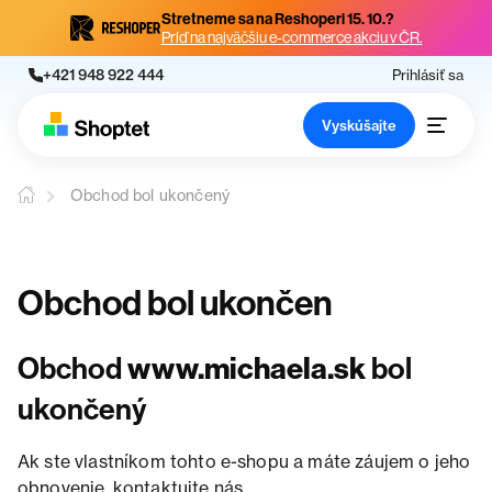
Stretneme sa na Reshoperi 15. 10.?
Príď na najväčšiu e-commerce akciu v ČR.
+421 948 922 444
Prihlásiť sa
Vyskúšajte
Obchod bol ukončený
Obchod bol ukončen
Obchod
www.michaela.sk
bol
ukončený
Ak ste vlastníkom tohto e-shopu a máte záujem o jeho
obnovenie, kontaktujte nás.