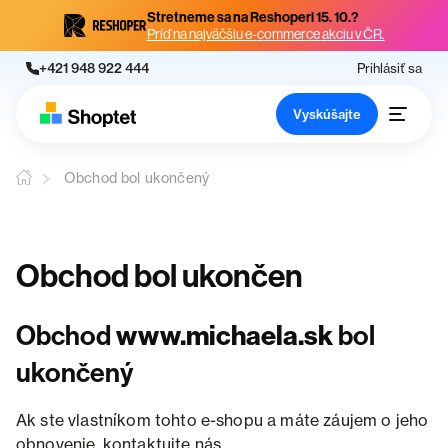
Stretneme sa na Reshoperi 15. 10.?
Príď na najväčšiu e-commerce akciu v ČR.
+421 948 922 444
Prihlásiť sa
Vyskúšajte
Obchod bol ukončený
Obchod bol ukončen
Obchod
www.michaela.sk
bol
ukončený
Ak ste vlastníkom tohto e-shopu a máte záujem o jeho
obnovenie, kontaktujte nás.