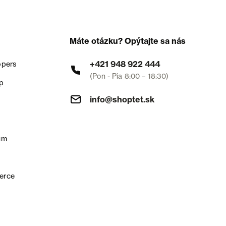
Máte otázku? Opýtajte sa nás
+421 948 922 444
opers
(Pon - Pia 8:00 – 18:30)
p
info@shoptet.sk
um
erce