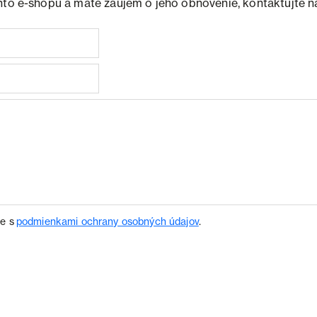
hto e-shopu a máte záujem o jeho obnovenie, kontaktujte n
te s
podmienkami ochrany osobných údajov
.