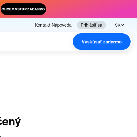
.
CHCEM VSTUP ZADARMO
Kontakt
Nápoveda
Prihlásiť sa
SK
Vyskúšať zadarmo
čený