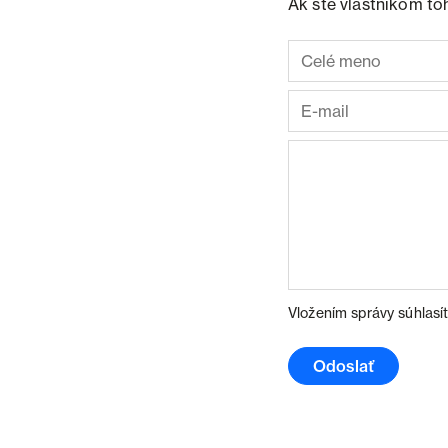
Ak ste vlastníkom to
Vložením správy súhlasí
Odoslať