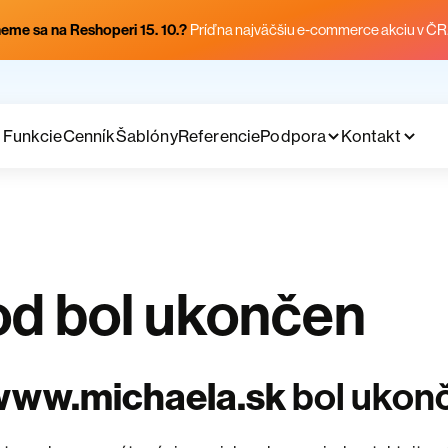
eme sa na Reshoperi 15. 10.?
Príď na najväčšiu e-commerce akciu v ČR
Funkcie
Cenník
Šablóny
Referencie
Podpora
Kontakt
d bol ukončen
www.michaela.sk
bol ukon