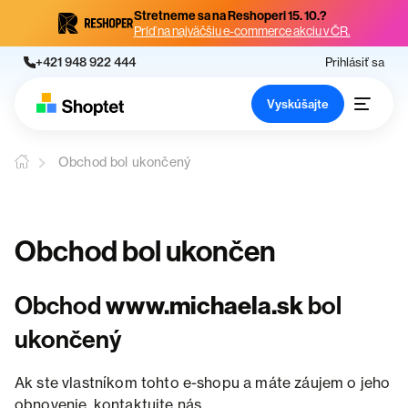
Stretneme sa na Reshoperi 15. 10.?
Príď na najväčšiu e-commerce akciu v ČR.
+421 948 922 444
Prihlásiť sa
Vyskúšajte
Obchod bol ukončený
Obchod bol ukončen
Obchod
www.michaela.sk
bol
ukončený
Ak ste vlastníkom tohto e-shopu a máte záujem o jeho
obnovenie, kontaktujte nás.