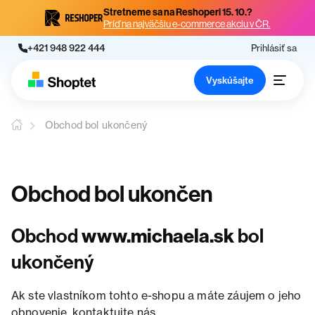
Stretneme sa na Reshoperi 15. 10.?
Príď na najväčšiu e-commerce akciu v ČR.
+421 948 922 444
Prihlásiť sa
Vyskúšajte
Obchod bol ukončený
Obchod bol ukončen
Obchod
www.michaela.sk
bol
ukončený
Ak ste vlastníkom tohto e-shopu a máte záujem o jeho
obnovenie, kontaktujte nás.