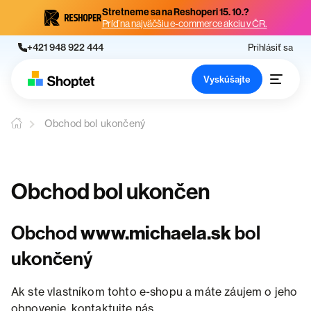
Stretneme sa na Reshoperi 15. 10.?
Príď na najväčšiu e-commerce akciu v ČR.
+421 948 922 444
Prihlásiť sa
Vyskúšajte
Obchod bol ukončený
Obchod bol ukončen
Obchod
www.michaela.sk
bol
ukončený
Ak ste vlastníkom tohto e-shopu a máte záujem o jeho
obnovenie, kontaktujte nás.