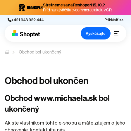
Stretneme sa na Reshoperi 15. 10.?
Príď na najväčšiu e-commerce akciu v ČR.
+421 948 922 444
Prihlásiť sa
Vyskúšajte
Obchod bol ukončený
Obchod bol ukončen
Obchod
www.michaela.sk
bol
ukončený
Ak ste vlastníkom tohto e-shopu a máte záujem o jeho
obnovenie, kontaktujte nás.