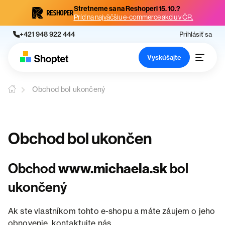
Stretneme sa na Reshoperi 15. 10.?
Príď na najväčšiu e-commerce akciu v ČR.
+421 948 922 444
Prihlásiť sa
Vyskúšajte
Obchod bol ukončený
Obchod bol ukončen
Obchod
www.michaela.sk
bol
ukončený
Ak ste vlastníkom tohto e-shopu a máte záujem o jeho
obnovenie, kontaktujte nás.