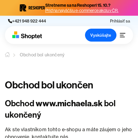
Stretneme sa na Reshoperi 15. 10.?
Príď na najväčšiu e-commerce akciu v ČR.
+421 948 922 444
Prihlásiť sa
Vyskúšajte
Obchod bol ukončený
Obchod bol ukončen
Obchod
www.michaela.sk
bol
ukončený
Ak ste vlastníkom tohto e-shopu a máte záujem o jeho
obnovenie, kontaktujte nás.