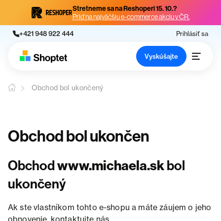
Stretneme sa na Reshoperi 15. 10.?
Príď na najväčšiu e-commerce akciu v ČR.
+421 948 922 444
Prihlásiť sa
Vyskúšajte
Obchod bol ukončený
Obchod bol ukončen
Obchod
www.michaela.sk
bol
ukončený
Ak ste vlastníkom tohto e-shopu a máte záujem o jeho
obnovenie, kontaktujte nás.