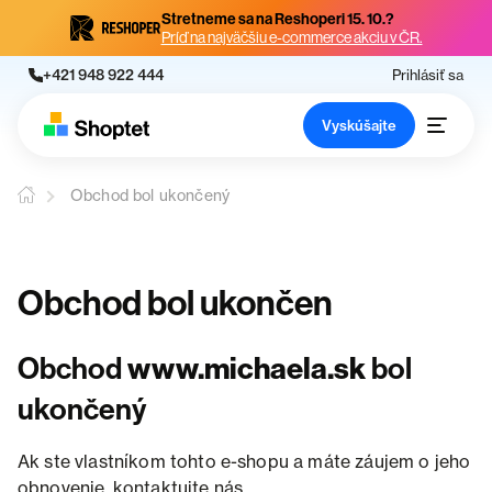
Stretneme sa na Reshoperi 15. 10.?
Príď na najväčšiu e-commerce akciu v ČR.
+421 948 922 444
Prihlásiť sa
Vyskúšajte
Obchod bol ukončený
Obchod bol ukončen
Obchod
www.michaela.sk
bol
ukončený
Ak ste vlastníkom tohto e-shopu a máte záujem o jeho
obnovenie, kontaktujte nás.