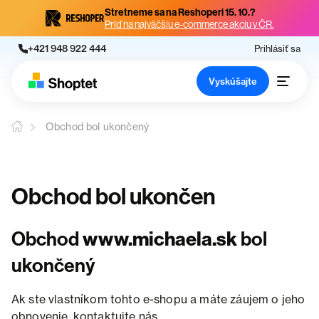
Stretneme sa na Reshoperi 15. 10.?
Príď na najväčšiu e-commerce akciu v ČR.
+421 948 922 444
Prihlásiť sa
Vyskúšajte
Obchod bol ukončený
Obchod bol ukončen
Obchod
www.michaela.sk
bol
ukončený
Ak ste vlastníkom tohto e-shopu a máte záujem o jeho
obnovenie, kontaktujte nás.