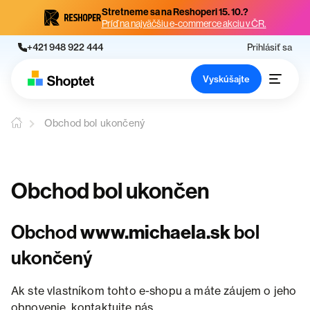
Stretneme sa na Reshoperi 15. 10.?
Príď na najväčšiu e-commerce akciu v ČR.
+421 948 922 444
Prihlásiť sa
Vyskúšajte
Obchod bol ukončený
Obchod bol ukončen
Obchod
www.michaela.sk
bol
ukončený
Ak ste vlastníkom tohto e-shopu a máte záujem o jeho
obnovenie, kontaktujte nás.