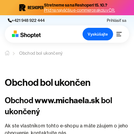
Stretneme sa na Reshoperi 15. 10.?
Príď na najväčšiu e-commerce akciu v ČR.
+421 948 922 444
Prihlásiť sa
Vyskúšajte
Obchod bol ukončený
Obchod bol ukončen
Obchod
www.michaela.sk
bol
ukončený
Ak ste vlastníkom tohto e-shopu a máte záujem o jeho
obnovenie, kontaktujte nás.