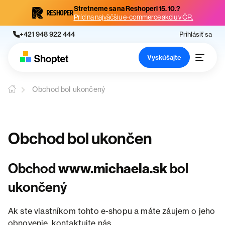
Stretneme sa na Reshoperi 15. 10.?
Príď na najväčšiu e-commerce akciu v ČR.
+421 948 922 444
Prihlásiť sa
Vyskúšajte
Obchod bol ukončený
Obchod bol ukončen
Obchod
www.michaela.sk
bol
ukončený
Ak ste vlastníkom tohto e-shopu a máte záujem o jeho
obnovenie, kontaktujte nás.