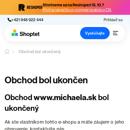
Stretneme sa na Reshoperi 15. 10.?
Príď na najväčšiu e-commerce akciu v ČR.
+421 948 922 444
Prihlásiť sa
Vyskúšajte
Obchod bol ukončený
Obchod bol ukončen
Obchod
www.michaela.sk
bol
ukončený
Ak ste vlastníkom tohto e-shopu a máte záujem o jeho
obnovenie, kontaktujte nás.