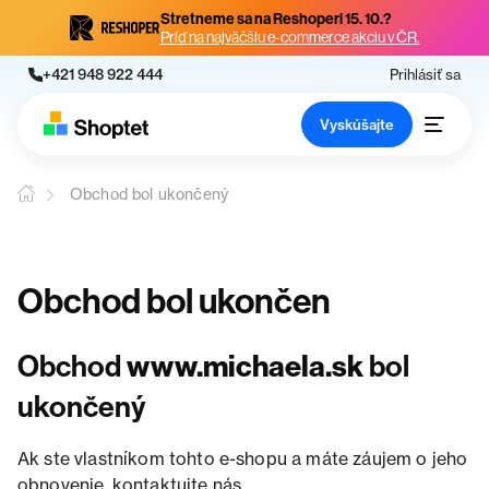
Stretneme sa na Reshoperi 15. 10.?
Príď na najväčšiu e-commerce akciu v ČR.
+421 948 922 444
Prihlásiť sa
Vyskúšajte
Obchod bol ukončený
Obchod bol ukončen
Obchod
www.michaela.sk
bol
ukončený
Ak ste vlastníkom tohto e-shopu a máte záujem o jeho
obnovenie, kontaktujte nás.