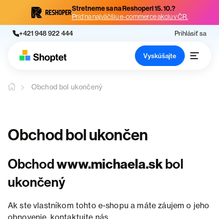
Stretneme sa na Reshoperi 15. 10.?
Príď na najväčšiu e-commerce akciu v ČR.
+421 948 922 444
Prihlásiť sa
Vyskúšajte
Obchod bol ukončený
Obchod bol ukončen
Obchod
www.michaela.sk
bol
ukončený
Ak ste vlastníkom tohto e-shopu a máte záujem o jeho
obnovenie, kontaktujte nás.