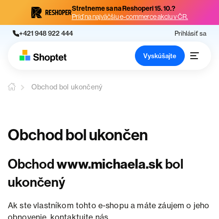
Stretneme sa na Reshoperi 15. 10.?
Príď na najväčšiu e-commerce akciu v ČR.
+421 948 922 444
Prihlásiť sa
Vyskúšajte
Obchod bol ukončený
Obchod bol ukončen
Obchod
www.michaela.sk
bol
ukončený
Ak ste vlastníkom tohto e-shopu a máte záujem o jeho
obnovenie, kontaktujte nás.