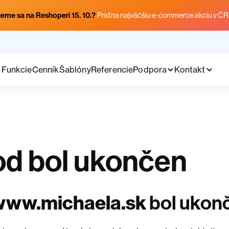
eme sa na Reshoperi 15. 10.?
Príď na najväčšiu e-commerce akciu v ČR
Funkcie
Cenník
Šablóny
Referencie
Podpora
Kontakt
d bol ukončen
www.michaela.sk
bol ukon