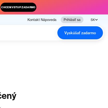
.
CHCEM VSTUP ZADARMO
Kontakt
Nápoveda
Prihlásiť sa
SK
Vyskúšať zadarmo
čený