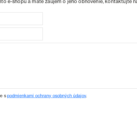
hto e-shopu a máte záujem o jeho obnovenie, kontaktujte n
te s
podmienkami ochrany osobných údajov
.