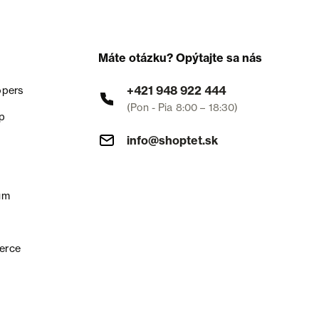
Máte otázku? Opýtajte sa nás
+421 948 922 444
opers
(Pon - Pia 8:00 – 18:30)
p
info@shoptet.sk
um
erce