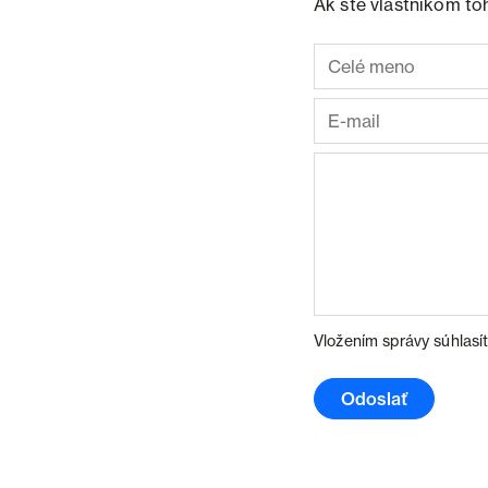
Ak ste vlastníkom to
Vložením správy súhlasí
Odoslať