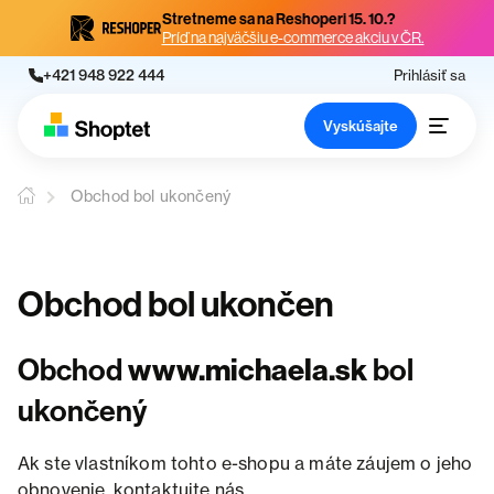
Stretneme sa na Reshoperi 15. 10.?
Príď na najväčšiu e-commerce akciu v ČR.
+421 948 922 444
Prihlásiť sa
Vyskúšajte
Obchod bol ukončený
Obchod bol ukončen
Obchod
www.michaela.sk
bol
ukončený
Ak ste vlastníkom tohto e-shopu a máte záujem o jeho
obnovenie, kontaktujte nás.