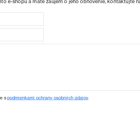
hto e-shopu a máte záujem o jeho obnovenie, kontaktujte n
te s
podmienkami ochrany osobných údajov
.