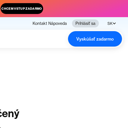
.
CHCEM VSTUP ZADARMO
Kontakt
Nápoveda
Prihlásiť sa
SK
Vyskúšať zadarmo
čený