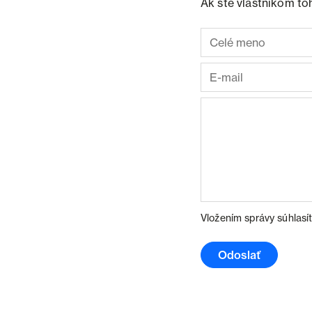
Ak ste vlastníkom to
Vložením správy súhlasí
Odoslať