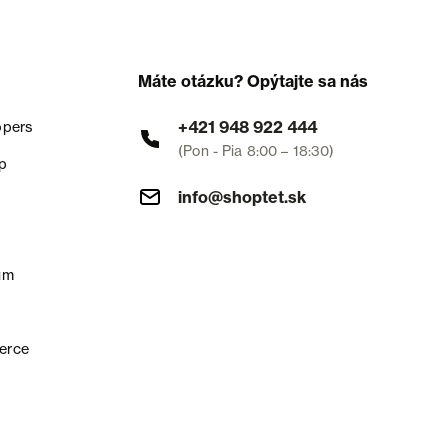
Máte otázku? Opýtajte sa nás
+421 948 922 444
opers
(Pon - Pia 8:00 – 18:30)
p
info@shoptet.sk
um
erce