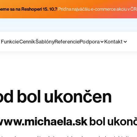
eme sa na Reshoperi 15. 10.?
Príď na najväčšiu e-commerce akciu v ČR
Funkcie
Cenník
Šablóny
Referencie
Podpora
Kontakt
d bol ukončen
www.michaela.sk
bol ukon