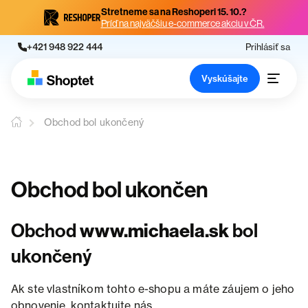
Stretneme sa na Reshoperi 15. 10.?
Príď na najväčšiu e-commerce akciu v ČR.
+421 948 922 444
Prihlásiť sa
Vyskúšajte
Obchod bol ukončený
Obchod bol ukončen
Obchod
www.michaela.sk
bol
ukončený
Ak ste vlastníkom tohto e-shopu a máte záujem o jeho
obnovenie, kontaktujte nás.