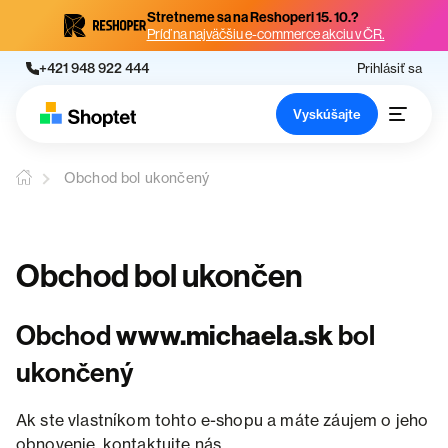
Stretneme sa na Reshoperi 15. 10.?
Príď na najväčšiu e-commerce akciu v ČR.
+421 948 922 444
Prihlásiť sa
Vyskúšajte
Obchod bol ukončený
Obchod bol ukončen
Obchod
www.michaela.sk
bol
ukončený
Ak ste vlastníkom tohto e-shopu a máte záujem o jeho
obnovenie, kontaktujte nás.