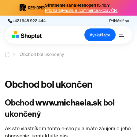
Stretneme sa na Reshoperi 15. 10.?
Príď na najväčšiu e-commerce akciu v ČR.
+421 948 922 444
Prihlásiť sa
Vyskúšajte
Obchod bol ukončený
Obchod bol ukončen
Obchod
www.michaela.sk
bol
ukončený
Ak ste vlastníkom tohto e-shopu a máte záujem o jeho
obnovenie, kontaktujte nás.