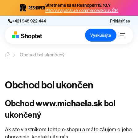
Stretneme sa na Reshoperi 15. 10.?
Príď na najväčšiu e-commerce akciu v ČR.
+421 948 922 444
Prihlásiť sa
Vyskúšajte
Obchod bol ukončený
Obchod bol ukončen
Obchod
www.michaela.sk
bol
ukončený
Ak ste vlastníkom tohto e-shopu a máte záujem o jeho
obnovenie, kontaktujte nás.