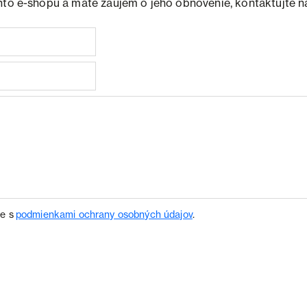
hto e-shopu a máte záujem o jeho obnovenie, kontaktujte n
te s
podmienkami ochrany osobných údajov
.