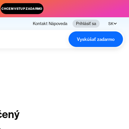
.
CHCEM VSTUP ZADARMO
Kontakt
Nápoveda
Prihlásiť sa
SK
Vyskúšať zadarmo
čený