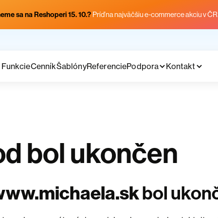
eme sa na Reshoperi 15. 10.?
Príď na najväčšiu e-commerce akciu v ČR
Funkcie
Cenník
Šablóny
Referencie
Podpora
Kontakt
d bol ukončen
www.michaela.sk
bol ukon