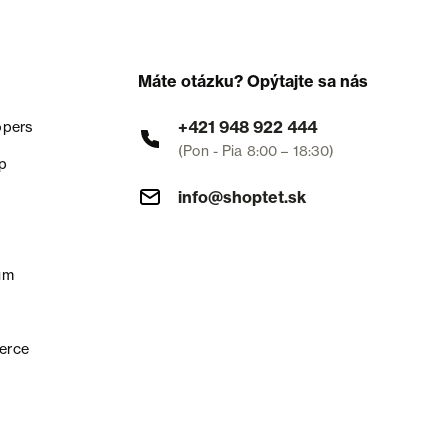
Máte otázku? Opýtajte sa nás
+421 948 922 444
opers
(Pon - Pia 8:00 – 18:30)
p
info@shoptet.sk
um
erce