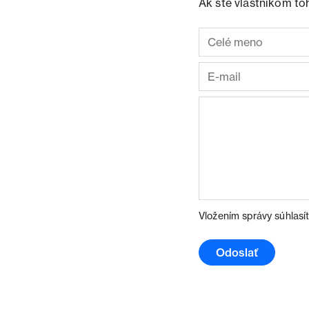
Ak ste vlastníkom to
Vložením správy súhlasí
Odoslať