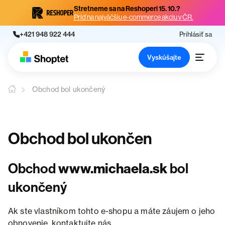
Stretneme sa na Reshoperi 15. 10.?
Príď na najväčšiu e-commerce akciu v ČR.
+421 948 922 444
Prihlásiť sa
Vyskúšajte
Obchod bol ukončený
Obchod bol ukončen
Obchod
www.michaela.sk
bol
ukončený
Ak ste vlastníkom tohto e-shopu a máte záujem o jeho
obnovenie, kontaktujte nás.