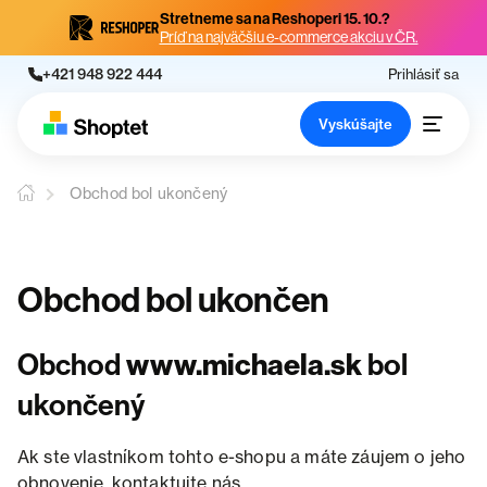
Stretneme sa na Reshoperi 15. 10.?
Príď na najväčšiu e-commerce akciu v ČR.
+421 948 922 444
Prihlásiť sa
Vyskúšajte
Obchod bol ukončený
Obchod bol ukončen
Obchod
www.michaela.sk
bol
ukončený
Ak ste vlastníkom tohto e-shopu a máte záujem o jeho
obnovenie, kontaktujte nás.